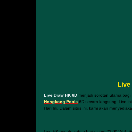
Liv
Live Draw HK 6D
menjadi sorotan utama bagi p
Pools
6D secara langsung, Live ini menjadi sum
situs ini, kami akan menyediakan
Live Draw HK
Live HK update setiap hari di jam 23:00 WIB, S