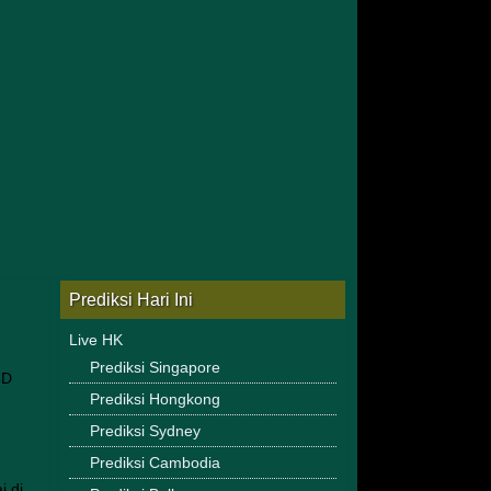
Prediksi Hari Ini
Live HK
ong
Prediksi Singapore
lam
Prediksi Hongkong
Prediksi Sydney
Prediksi Cambodia
i