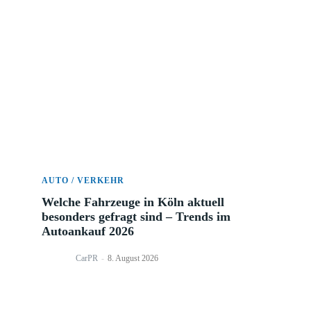
NewsWelle - Aktuelle News & Pressemeldungen heute
Mehr
AUTO / VERKEHR
Welche Fahrzeuge in Köln aktuell
besonders gefragt sind – Trends
im Autoankauf 2026
CarPR
-
8. August 2026