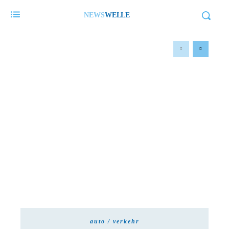
NEWS
WELLE
auto / verkehr
Welche Fahrzeuge in Köln aktuell
besonders gefragt sind – Trends im