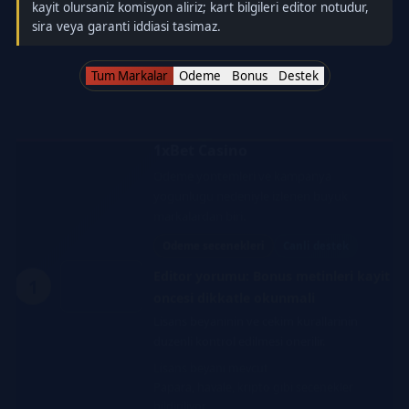
Not:
listedeki butonlar ortak sitemiz
Vavada
'ya gider —
karttaki markanin kendi sitesine degil. Bu baglantilardan
kayit olursaniz komisyon aliriz; kart bilgileri editor notudur,
sira veya garanti iddiasi tasimaz.
Tum Markalar
Odeme
Bonus
Destek
1xBet Casino
Odeme yontemleri ve kampanya
yogunlugu nedeniyle izlenen buyuk
markalardan biri.
Odeme secenekleri
Canli destek
Editor yorumu: Bonus metinleri
1
kayit oncesi dikkatle okunmali
Lisans beyaninin ve cekim kurallarinin