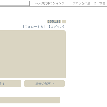
>>
人気記事ランキング
ブログを作成
楽天市場
255129
【フォローする】
【ログイン】
【毎日開催】
15記事にいいね！で1ポイント
10秒滞在
いいね!
--
/
--
件)
過去の記事 >