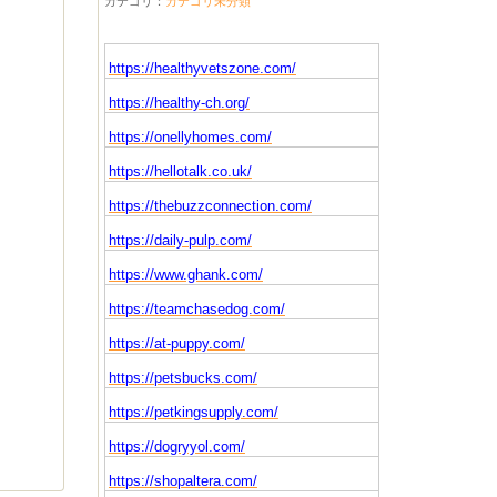
カテゴリ：
カテゴリ未分類
https://healthyvetszone.com/
https://healthy-ch.org/
https://onellyhomes.com/
https://hellotalk.co.uk/
https://thebuzzconnection.com/
https://daily-pulp.com/
https://www.ghank.com/
https://teamchasedog.com/
https://at-puppy.com/
https://petsbucks.com/
https://petkingsupply.com/
https://dogryyol.com/
https://shopaltera.com/