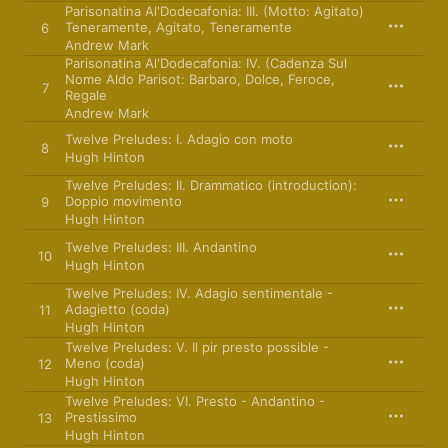
Parisonatina Al'Dodecafonia: III. (Motto: Agitato)
Teneramente, Agitato, Teneramente
6
Andrew Mark
Parisonatina Al'Dodecafonia: IV. (Cadenza Sul
Nome Aldo Parisot: Barbaro, Dolce, Feroce,
7
Regale
Andrew Mark
Twelve Preludes: I. Adagio con moto
8
Hugh Hinton
Twelve Preludes: II. Drammatico (introduction):
Doppio movimento
9
Hugh Hinton
Twelve Preludes: III. Andantino
10
Hugh Hinton
Twelve Preludes: IV. Adagio sentimentale -
Adagietto (coda)
11
Hugh Hinton
Twelve Preludes: V. Il pir presto possible -
Meno (coda)
12
Hugh Hinton
Twelve Preludes: VI. Presto - Andantino -
Prestissimo
13
Hugh Hinton