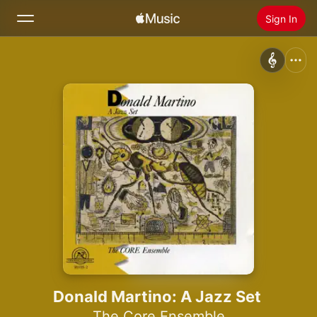
Sign In
Search
Home
New
Install Apple Music
Radio
Donald Martino: A Jazz Set
The Core Ensemble