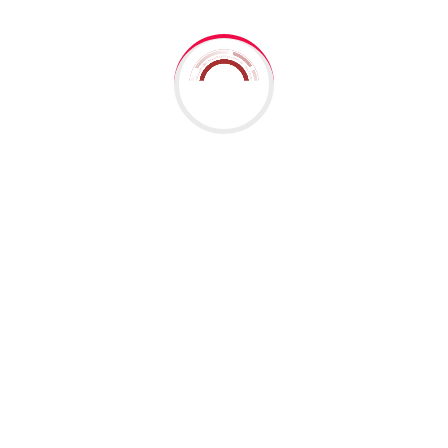
sign.enkripa.id
Buka halaman website
melalui perangkat
Anda.
Masukkan data identitas sesuai dengan data diri Anda.
Pastikan wajah Anda sesuai dengan KTP Anda.
Pendaftaran akun Anda telah selesai! Verifikasi Token
dikirim melalui via SMS.