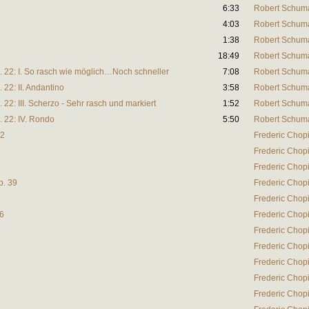
6:33
Robert Schum
4:03
Robert Schum
1:38
Robert Schum
18:49
Robert Schum
. 22: I. So rasch wie möglich…Noch schneller
7:08
Robert Schum
 22: II. Andantino
3:58
Robert Schum
 22: III. Scherzo - Sehr rasch und markiert
1:52
Robert Schum
. 22: IV. Rondo
5:50
Robert Schum
42
Frederic Chop
Frederic Chop
Frederic Chop
p. 39
Frederic Chop
Frederic Chop
36
Frederic Chop
Frederic Chop
Frederic Chop
Frederic Chop
Frederic Chop
Frederic Chop