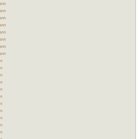
ann
ann
ann
ann
ann
ann
ann
ann
in
in
in
in
in
in
in
in
in
in
in