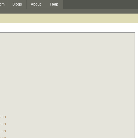
om
Blogs
About
Help
ann
ann
ann