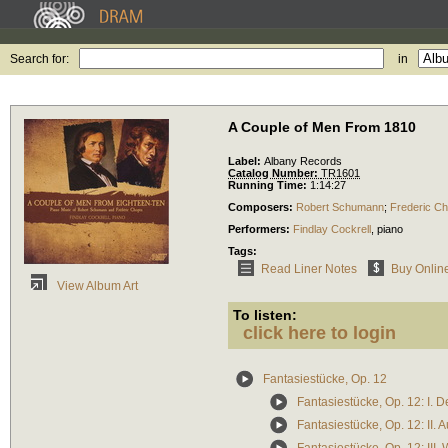
Search for:
in
A Couple of Men From 1810
Label:
Albany Records
Catalog Number:
TR1601
Running Time:
1:14:27
Composers:
Robert Schumann
;
Frederic Ch
Performers:
Findlay Cockrell
,
piano
Tags:
Read Liner Notes
Buy Onlin
View Album Art
To listen:
click here to login
Fantasiestücke, Op. 12
Fantasiestücke, Op. 12: I. 
Fantasiestücke, Op. 12: II.