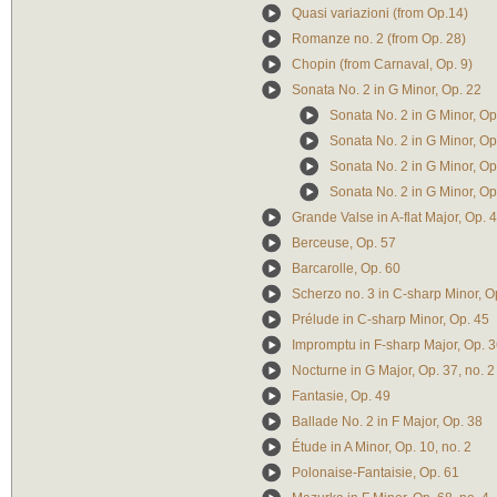
Quasi variazioni (from Op.14)
Romanze no. 2 (from Op. 28)
Chopin (from Carnaval, Op. 9)
Sonata No. 2 in G Minor, Op. 22
Sonata No. 2 in G Minor, Op
Sonata No. 2 in G Minor, Op.
Sonata No. 2 in G Minor, Op.
Sonata No. 2 in G Minor, Op
Grande Valse in A-flat Major, Op. 
Berceuse, Op. 57
Barcarolle, Op. 60
Scherzo no. 3 in C-sharp Minor, O
Prélude in C-sharp Minor, Op. 45
Impromptu in F-sharp Major, Op. 
Nocturne in G Major, Op. 37, no. 2
Fantasie, Op. 49
Ballade No. 2 in F Major, Op. 38
Étude in A Minor, Op. 10, no. 2
Polonaise-Fantaisie, Op. 61