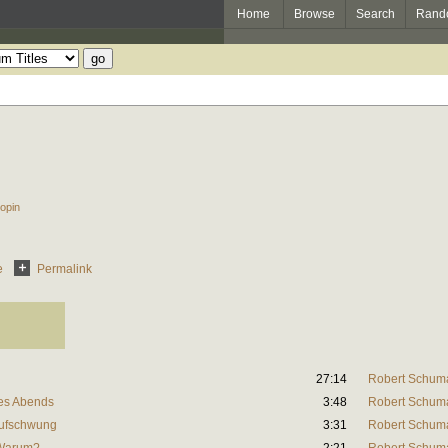
Home
Browse
Search
Rand
opin
e
Permalink
27:14
Robert Schum
Des Abends
3:48
Robert Schum
 Aufschwung
3:31
Robert Schum