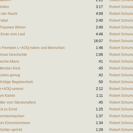
. Warum?
2:21
Robert Schum
rillen
3:17
Robert Schum
n der Nacht
4:09
Robert Schum
 Fabel
2:40
Robert Schum
. Traumes Wirren
2:40
Robert Schum
I. Ende vom Lied
4:46
Robert Schum
16:07
Robert Schum
 Von Fremden L+AOQ-ndern und Menschen
1:46
Robert Schum
uriose Geschichte
1:06
Robert Schum
 Hasche-Mann
:41
Robert Schum
ittendes Kind
:45
Robert Schum
lückes genug
:42
Robert Schum
Wichtige Begebenheit
:50
Robert Schum
 Tr+AOQ-umerei
2:12
Robert Schum
. Am Kamin
1:11
Robert Schum
itter vom Steckenpferd
:45
Robert Schum
st zu Ernst
1:25
Robert Schum
 Fürchtenmachen
1:37
Robert Schum
d im Einschlummern
1:34
Robert Schum
ichter spricht
1:29
Robert Schum