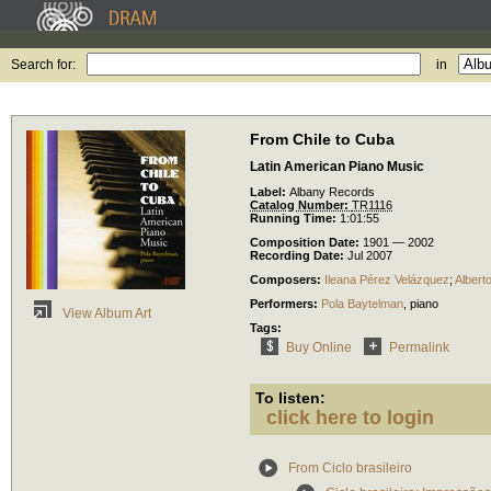
Search for:
in
From Chile to Cuba
Latin American Piano Music
Label:
Albany Records
Catalog Number:
TR1116
Running Time:
1:01:55
Composition Date:
1901 — 2002
Recording Date:
Jul 2007
Composers:
Ileana Pérez Velázquez
;
Albert
Performers:
Pola Baytelman
,
piano
View Album Art
Tags:
Buy Online
Permalink
To listen:
click here to login
From Ciclo brasileiro