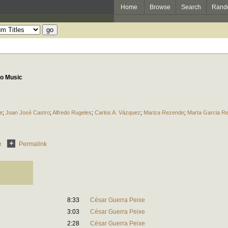
Home
Browse
Search
Rand
no Music
e
;
Juan José Castro
;
Alfredo Rugeles
;
Carlos A. Vázquez
;
Mariza Rezende
;
Marta Garcia Re
e
Permalink
8:33
César Guerra Peixe
3:03
César Guerra Peixe
2:28
César Guerra Peixe