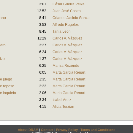
3:01
César Guerra Peixe
12:52
Juan José Castro
iano
8:41
Orlando Jacinto Garcia
3:53
Alfredo Rugeles
8:45
Tania León
11:29
Carlos A. Vázquez
dero
3:27
Carlos A. Vázquez
6:24
Carlos A. Vázquez
izo
1:37
Carlos A. Vázquez
6:25
Mariza Rezende
6:05
Marta Garcia Renart
e juego
1:35
Marta Garcia Renart
e reposo
2:23
Marta Garcia Renart
 inquieto
2:06
Marta Garcia Renart
3:34
Isabel Aretz
4:15
Alicia Terzián
About DRAM
|
Contact
|
Privacy Policy
|
Terms and Conditions