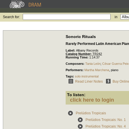
Search for:
in
Sonoric Rituals
Rarely Performed Latin American Pia
Label:
Albany Records
Catalog Number:
TR242
Running Time:
1:14:37
Composers:
Tania León
;
César Guerra Peix
Performers:
Martha Marchena
,
piano
Tags:
solo instrumental
Read Liner Notes
Buy Onlin
To listen:
click here to login
Prelúdios Tropicais
Prelúdios Tropicais: No. 1
Prelúdios Tropicais: No. 4