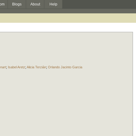
om
Blogs
About
Help
nart
;
Isabel Aretz
;
Alicia Terzián
;
Orlando Jacinto Garcia