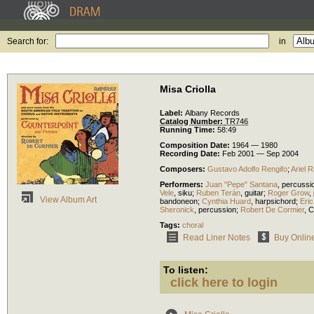
Search for:
in
Misa Criolla
Label:
Albany Records
Catalog Number:
TR746
Running Time:
58:49
Composition Date:
1964 — 1980
Recording Date:
Feb 2001 — Sep 2004
Composers:
Gustavo Adolfo Rengifo
;
Ariel 
Performers:
Juan "Pepe" Santana
,
percussi
Vele
,
siku
;
Ruben Terán
,
guitar
;
Roger Grow
,
View Album Art
bandoneon
;
Cynthia Huard
,
harpsichord
;
Eric
Sheronick
,
percussion
;
Robert De Cormier
,
C
Tags:
choral
Read Liner Notes
Buy Onlin
To listen:
click here to login