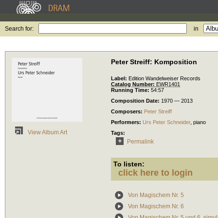
Search for:
in
Peter Streiff: Komposition
Label:
Edition Wandelweiser Records
Catalog Number:
EWR1401
Running Time:
54:57
Composition Date:
1970 — 2013
Composers:
Peter Streiff
Performers:
Urs Peter Schneider
,
piano
View Album Art
Tags:
Permalink
To listen:
click here to login
Von Magischem Nr. 5
Von Magischem Nr. 6
Von Magischem Nr. 5 und 6, simul