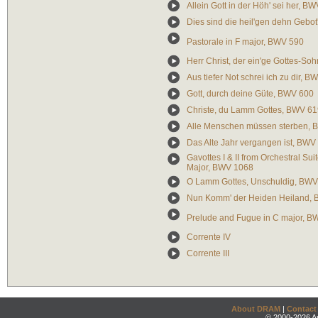
Allein Gott in der Höh' sei her, B
Dies sind die heil'gen dehn Gebo
Pastorale in F major, BWV 590
Herr Christ, der ein'ge Gottes-S
Aus tiefer Not schrei ich zu dir, 
Gott, durch deine Güte, BWV 600
Christe, du Lamm Gottes, BWV 6
Alle Menschen müssen sterben, 
Das Alte Jahr vergangen ist, BWV
Gavottes I & II from Orchestral Sui
Major, BWV 1068
O Lamm Gottes, Unschuldig, BWV
Nun Komm' der Heiden Heiland,
Prelude and Fugue in C major, B
Corrente IV
Corrente III
About DRAM
|
Contact
© 2000-2026 An