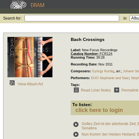
Search for:
in
Bach Crossings
Label:
New Focus Recordings
Catalog Number:
FCR124
Running Time:
39:28
Recording Date:
Nov 2011
Composers:
György Kurtág
,
arr.
;
Johann Se
Performers:
DUO Stephanie and Saar
;
Step
View Album Art
Tags:
Read Liner Notes
Permalink
To listen:
click here to login
Gottes Zeit ist der allerbeste Zeit
Sonatina
Nun Komm' der Heiden Heiland,