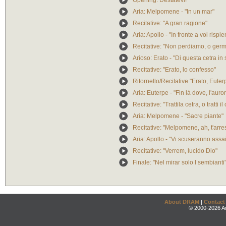
Opening: Destatevi!"
Aria: Melpomene - "In un mar"
Recitative: "A gran ragione"
Aria: Apollo - "In fronte a voi rispl
Recitative: "Non perdiamo, o ger
Arioso: Erato - "Di questa cetra in
Recitative: "Erato, lo confesso"
Ritornello/Recitative "Erato, Euterp
Aria: Euterpe - "Fin là dove, l'auro
Recitative: "Trattila cetra, o tratti 
Aria: Melpomene - "Sacre piante"
Recitative: "Melpomene, ah, t'arres
Aria: Apollo - "Vi scuseranno assai
Recitative: "Verrem, lucido Dio"
Finale: "Nel mirar solo I sembianti
About DRAM
|
Contact
© 2000-2026 An