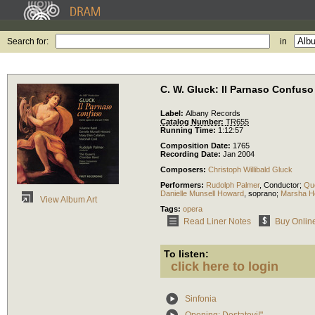
Search for:
in
C. W. Gluck: Il Parnaso Confuso
Label:
Albany Records
Catalog Number:
TR655
Running Time:
1:12:57
Composition Date:
1765
Recording Date:
Jan 2004
Composers:
Christoph Willibald Gluck
Performers:
Rudolph Palmer
,
Conductor
;
Qu
Danielle Munsell Howard
,
soprano
;
Marsha He
View Album Art
Tags:
opera
Read Liner Notes
Buy Onlin
To listen:
click here to login
Sinfonia