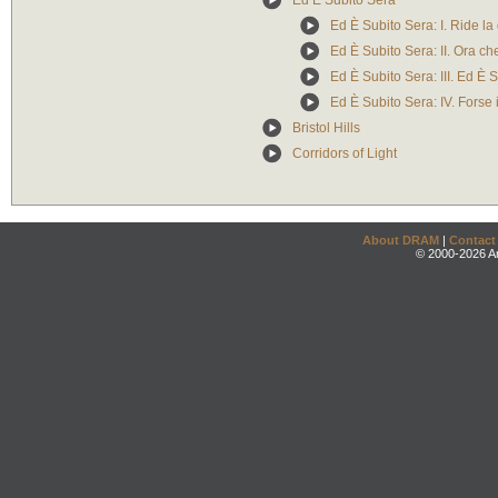
Ed È Subito Sera
Ed È Subito Sera: I. Ride la
Ed È Subito Sera: II. Ora che
Ed È Subito Sera: III. Ed È 
Ed È Subito Sera: IV. Forse 
Bristol Hills
Corridors of Light
About DRAM
|
Contact
© 2000-2026 An