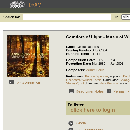
Search for:
in
Corridors of Light – Music of Wil
Label:
Cedille Records
Catalog Number:
CDR7004
Running Time:
1:11:14
Composition Date:
1965 — 1994
Recording Date:
Mar 1989 — Jan 2001
Composers:
William Ferris
Performers:
Patricia Spencer
,
soprano
;
Kath
Orchestra
;
William Ferris
,
Conductor
;
Chicag
View Album Art
Shirley-Quirk
,
baritone
;
Sara Watkins
,
oboe
Read Liner Notes
Permalink
To listen:
click here to login
Gloria