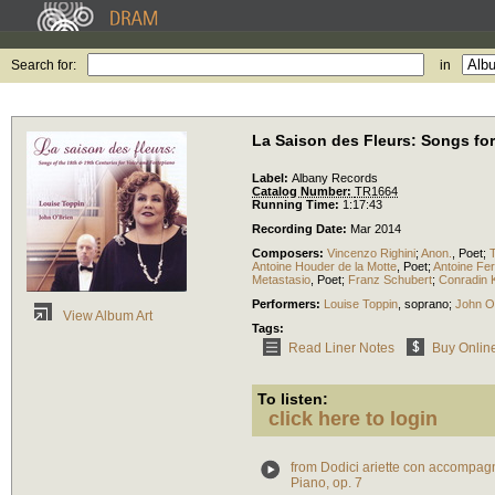
Search for:
in
La Saison des Fleurs: Songs fo
Label:
Albany Records
Catalog Number:
TR1664
Running Time:
1:17:43
Recording Date:
Mar 2014
Composers:
Vincenzo Righini
;
Anon.
,
Poet
;
Antoine Houder de la Motte
,
Poet
;
Antoine Fe
Metastasio
,
Poet
;
Franz Schubert
;
Conradin 
Performers:
Louise Toppin
,
soprano
;
John O
View Album Art
Tags:
Read Liner Notes
Buy Onlin
To listen:
click here to login
from Dodici ariette con accompag
Piano, op. 7