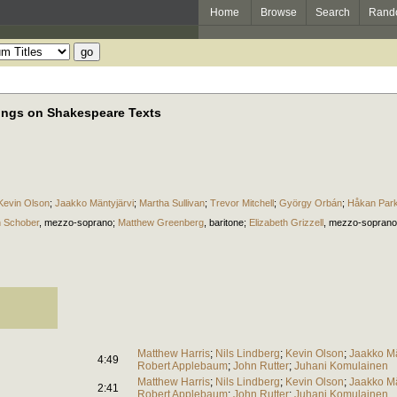
Home
Browse
Search
Rand
ongs on Shakespeare Texts
Kevin Olson
;
Jaakko Mäntyjärvi
;
Martha Sullivan
;
Trevor Mitchell
;
György Orbán
;
Håkan Par
 Schober
,
mezzo-soprano
;
Matthew Greenberg
,
baritone
;
Elizabeth Grizzell
,
mezzo-soprano
Matthew Harris
;
Nils Lindberg
;
Kevin Olson
;
Jaakko Mä
4:49
Robert Applebaum
;
John Rutter
;
Juhani Komulainen
Matthew Harris
;
Nils Lindberg
;
Kevin Olson
;
Jaakko Mä
2:41
Robert Applebaum
;
John Rutter
;
Juhani Komulainen