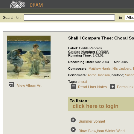
Search for:
in
Shall I Compare Thee: Choral S
Label:
Cedille Records
Catalog Number:
CDR085
Running Time:
1:03:01
Recording Date:
Nov 2004 — Mar 2005
Composers:
Matthew Harris
;
Nils Lindberg
;
Performers:
Aaron Johnson
,
baritone
;
Susan
Tags:
choral
View Album Art
Read Liner Notes
Permalink
To listen:
click here to login
Summer Sonnet
Blow, Blow,thou Winter Wind