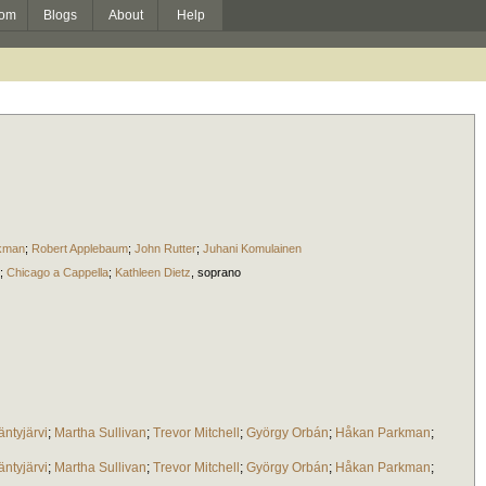
om
Blogs
About
Help
kman
;
Robert Applebaum
;
John Rutter
;
Juhani Komulainen
;
Chicago a Cappella
;
Kathleen Dietz
,
soprano
ntyjärvi
;
Martha Sullivan
;
Trevor Mitchell
;
György Orbán
;
Håkan Parkman
;
ntyjärvi
;
Martha Sullivan
;
Trevor Mitchell
;
György Orbán
;
Håkan Parkman
;