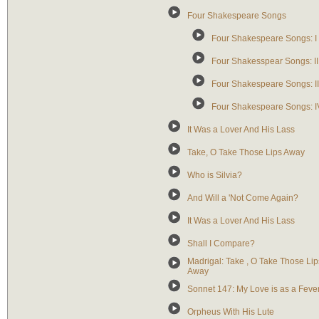
Four Shakespeare Songs
Four Shakespeare Songs: I
Four Shakesspear Songs: II
Four Shakespeare Songs: II
Four Shakespeare Songs: I
It Was a Lover And His Lass
Take, O Take Those Lips Away
Who is Silvia?
And Will a 'Not Come Again?
It Was a Lover And His Lass
Shall I Compare?
Madrigal: Take , O Take Those Lip
Away
Sonnet 147: My Love is as a Feve
Orpheus With His Lute