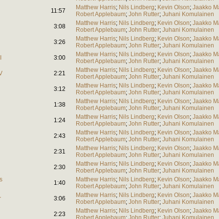
Matthew Harris
;
Nils Lindberg
;
Kevin Olson
;
Jaakko Mä
11:57
Robert Applebaum
;
John Rutter
;
Juhani Komulainen
Matthew Harris
;
Nils Lindberg
;
Kevin Olson
;
Jaakko Mä
3:08
Robert Applebaum
;
John Rutter
;
Juhani Komulainen
Matthew Harris
;
Nils Lindberg
;
Kevin Olson
;
Jaakko Mä
3:26
Robert Applebaum
;
John Rutter
;
Juhani Komulainen
Matthew Harris
;
Nils Lindberg
;
Kevin Olson
;
Jaakko Mä
I
3:00
Robert Applebaum
;
John Rutter
;
Juhani Komulainen
Matthew Harris
;
Nils Lindberg
;
Kevin Olson
;
Jaakko Mä
V
2:21
Robert Applebaum
;
John Rutter
;
Juhani Komulainen
Matthew Harris
;
Nils Lindberg
;
Kevin Olson
;
Jaakko Mä
3:12
Robert Applebaum
;
John Rutter
;
Juhani Komulainen
Matthew Harris
;
Nils Lindberg
;
Kevin Olson
;
Jaakko Mä
1:38
Robert Applebaum
;
John Rutter
;
Juhani Komulainen
Matthew Harris
;
Nils Lindberg
;
Kevin Olson
;
Jaakko Mä
1:24
Robert Applebaum
;
John Rutter
;
Juhani Komulainen
Matthew Harris
;
Nils Lindberg
;
Kevin Olson
;
Jaakko Mä
2:43
Robert Applebaum
;
John Rutter
;
Juhani Komulainen
Matthew Harris
;
Nils Lindberg
;
Kevin Olson
;
Jaakko Mä
2:31
Robert Applebaum
;
John Rutter
;
Juhani Komulainen
Matthew Harris
;
Nils Lindberg
;
Kevin Olson
;
Jaakko Mä
2:30
Robert Applebaum
;
John Rutter
;
Juhani Komulainen
s
Matthew Harris
;
Nils Lindberg
;
Kevin Olson
;
Jaakko Mä
1:40
Robert Applebaum
;
John Rutter
;
Juhani Komulainen
Matthew Harris
;
Nils Lindberg
;
Kevin Olson
;
Jaakko Mä
r
3:06
Robert Applebaum
;
John Rutter
;
Juhani Komulainen
Matthew Harris
;
Nils Lindberg
;
Kevin Olson
;
Jaakko Mä
2:23
Robert Applebaum
;
John Rutter
;
Juhani Komulainen