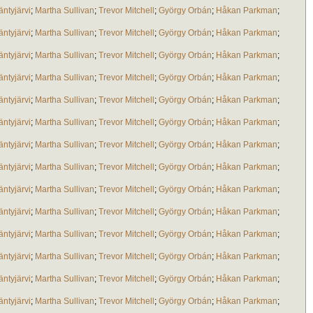
ntyjärvi
;
Martha Sullivan
;
Trevor Mitchell
;
György Orbán
;
Håkan Parkman
;
ntyjärvi
;
Martha Sullivan
;
Trevor Mitchell
;
György Orbán
;
Håkan Parkman
;
ntyjärvi
;
Martha Sullivan
;
Trevor Mitchell
;
György Orbán
;
Håkan Parkman
;
ntyjärvi
;
Martha Sullivan
;
Trevor Mitchell
;
György Orbán
;
Håkan Parkman
;
ntyjärvi
;
Martha Sullivan
;
Trevor Mitchell
;
György Orbán
;
Håkan Parkman
;
ntyjärvi
;
Martha Sullivan
;
Trevor Mitchell
;
György Orbán
;
Håkan Parkman
;
ntyjärvi
;
Martha Sullivan
;
Trevor Mitchell
;
György Orbán
;
Håkan Parkman
;
ntyjärvi
;
Martha Sullivan
;
Trevor Mitchell
;
György Orbán
;
Håkan Parkman
;
ntyjärvi
;
Martha Sullivan
;
Trevor Mitchell
;
György Orbán
;
Håkan Parkman
;
ntyjärvi
;
Martha Sullivan
;
Trevor Mitchell
;
György Orbán
;
Håkan Parkman
;
ntyjärvi
;
Martha Sullivan
;
Trevor Mitchell
;
György Orbán
;
Håkan Parkman
;
ntyjärvi
;
Martha Sullivan
;
Trevor Mitchell
;
György Orbán
;
Håkan Parkman
;
ntyjärvi
;
Martha Sullivan
;
Trevor Mitchell
;
György Orbán
;
Håkan Parkman
;
ntyjärvi
;
Martha Sullivan
;
Trevor Mitchell
;
György Orbán
;
Håkan Parkman
;