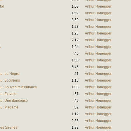
fol
1:08
Arthur Honegger
1:59
Arthur Honegger
8:50
Arthur Honegger
1:23
Arthur Honegger
1:25
Arthur Honegger
2:12
Arthur Honegger
s
1:24
Arthur Honegger
:46
Arthur Honegger
1:38
Arthur Honegger
5:45
Arthur Honegger
au: Le Nègre
:51
Arthur Honegger
u: Locutions
1:16
Arthur Honegger
u: Souvenirs d'enfance
1:03
Arthur Honegger
u: Ex-voto
:51
Arthur Honegger
au: Une danseuse
:49
Arthur Honegger
eau: Madame
:52
Arthur Honegger
1:12
Arthur Honegger
2:53
Arthur Honegger
es Sirènes
1:32
Arthur Honegger