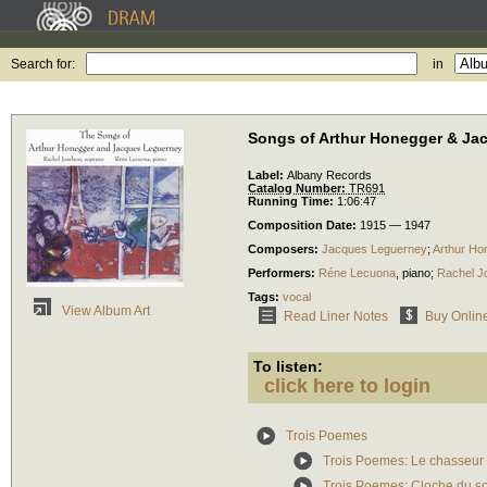
Search for:
in
Songs of Arthur Honegger & Ja
Label:
Albany Records
Catalog Number:
TR691
Running Time:
1:06:47
Composition Date:
1915 — 1947
Composers:
Jacques Leguerney
;
Arthur Ho
Performers:
Réne Lecuona
,
piano
;
Rachel J
Tags:
vocal
View Album Art
Read Liner Notes
Buy Onlin
To listen:
click here to login
Trois Poemes
Trois Poemes: Le chasseur 
Trois Poemes: Cloche du so