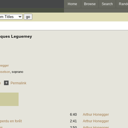
Home
Browse
Search
Rand
cques Leguerney
negger
oselson
,
soprano
e
Permalink
6:40
Arthur Honegger
perdu en forêt
2:41
Arthur Honegger
ir
2:50
Arthur Honegger