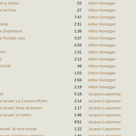
e la Sirène
:53
Arthur Honegger
e la Poire
:27
Arthur Honegger
7:47
Arthur Honegger
ieste
2:31
Arthur Honegger
Le Delphinium
1:38
Arthur Honegger
Le Rendez-vous
3:37
Arthur Honegger
4:33
Arthur Honegger
XXIV
1:31
Arthur Honegger
XL
2:12
Arthur Honegger
XXVIII
:49
Arthur Honegger
1:53
Arthur Honegger
2:04
Arthur Honegger
2:19
Arthur Honegger
eil
5:18
Jacques Leguerney
 recueil: La Caverne d'Echo
2:14
Jacques Leguerney
 recueil: Nous ne tenons
1:17
Jacques Leguerney
 recueil: Le Vallon
1:46
Jacques Leguerney
9:51
Jacques Leguerney
ecueil: Je vous envoie
1:22
Jacques Leguerney