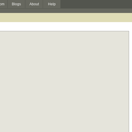
om
Blogs
About
Help