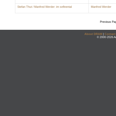
Stefan Thut / Manfred Werder: im sefinental
Manfred Werder
Previous Pa
About DRAM
|
Contact
© 2000-2026 An