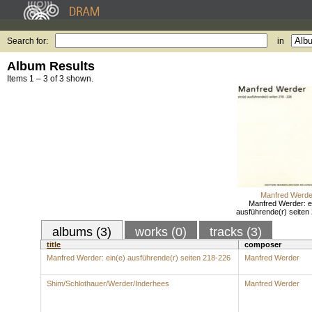
Search for:
in
Album Results
Items 1 – 3 of 3 shown.
Manfred Werde
Manfred Werder: e
ausführende(r) seiten
albums (3)
works (0)
tracks (3)
title
composer
Manfred Werder: ein(e) ausführende(r) seiten 218-226
Manfred Werder
Shim/Schlothauer/Werder/Inderhees
Manfred Werder