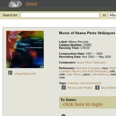
Search for:
in
Music of Ileana Perez Velázquez
Label:
Albany Records
Catalog Number:
TR987
Running Time:
1:09:20
Composition Date:
1997 — 2003
Recording Date:
Nov 2002 — May 2005
Composers:
Ileana Pérez Velázquez
Performers:
Mickaele Granados
,
harp
;
Matt
Chamber Players
;
Ana Ruth Bermudez
,
cello
View Album Art
cello
;
Sally Pinkas
,
piano
;
Julia Malkova
,
viola
viola
Tags:
chamber
,
solo instrumental
Read Liner Notes
Buy Onlin
To listen:
click here to login