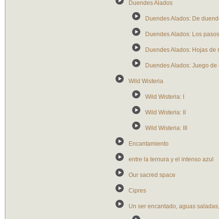
Duendes Alados
Duendes Alados: De duend
Duendes Alados: Los pasos
Duendes Alados: Hojas de m
Duendes Alados: Juego de l
Wild Wisteria
Wild Wisteria: I
Wild Wisteria: II
Wild Wisteria: III
Encantamiento
entre la ternura y el intenso azul
Our sacred space
Cipres
Un ser encantado, aguas saladas, 