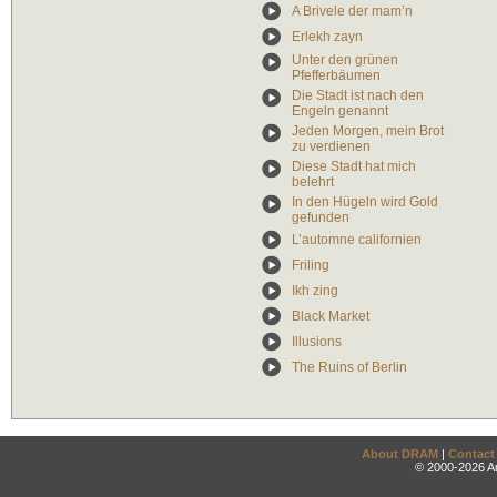
A Brivele der mam’n
Erlekh zayn
Unter den grünen
Pfefferbäumen
Die Stadt ist nach den
Engeln genannt
Jeden Morgen, mein Brot
zu verdienen
Diese Stadt hat mich
belehrt
In den Hügeln wird Gold
gefunden
L’automne californien
Friling
Ikh zing
Black Market
Illusions
The Ruins of Berlin
About DRAM
|
Contact
© 2000-2026 An