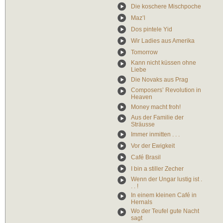
Die koschere Mischpoche
Maz’l
Dos pintele Yid
Wir Ladies aus Amerika
Tomorrow
Kann nicht küssen ohne
Liebe
Die Novaks aus Prag
Composers’ Revolution in
Heaven
Money macht froh!
Aus der Familie der
Sträusse
Immer inmitten . . .
Vor der Ewigkeit
Café Brasil
I bin a stiller Zecher
Wenn der Ungar lustig ist .
. . !
In einem kleinen Café in
Hernals
Wo der Teufel gute Nacht
sagt