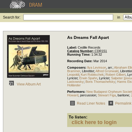
Search for:
in
As Dreams Fall Apart
Label:
Cedille Records
Catalog Number:
CDR151
Running Time:
1:34:32
Recording Date:
Mar 2014
Composers:
Ilya Levinson
,
arr.
;
Abraham Ells
Brammer
,
Librettist
;
Alfred Grünwald
,
Librettis
Leopoldi
;
Kurt Robitschek
;
Robert Gilbert
,
Lyr
Lyricist
;
Erwin Spahn
,
Lyricist
;
Salpeter [pseu
Laskowsky
;
Boris Thomashefsky
;
Hanns Eis
View Album Art
Holländer
Performers:
New Budapest Orpheum Societ
Howard
,
percussion
;
Stewart Figa
,
baritone
;
Read Liner Notes
Permalink
To listen:
click here to login