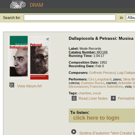
Search for:
in
Dallapiccola & Petrassi: Music
Label:
Mode Records
Catalog Number:
MO166
Running Time:
1:04:17
Composition Date:
1952
Recording Date:
Feb 5
Composers:
Goffredo Petrassi
;
Luigi Dallapi
Performers:
Ciro Longobardi
,
piano
;
Silvia Be
celesta
;
Gaetano Russo
,
clarinet
;
Antonella Va
View Album Art
Dissonanzen
;
Francesco Solombrino
,
viola
;
M
Tags:
chamber
,
vocal
Read Liner Notes
Permalink
To listen:
click here to login
Sestina D'autunno "Veni Creator I