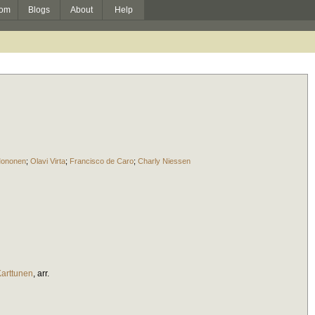
om
Blogs
About
Help
Mononen
;
Olavi Virta
;
Francisco de Caro
;
Charly Niessen
Karttunen
,
arr.