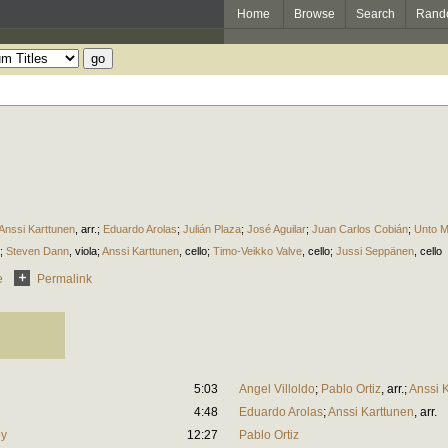
Home
Browse
Search
Rand
Anssi Karttunen
,
arr.
;
Eduardo Arolas
;
Julián Plaza
;
José Aguilar
;
Juan Carlos Cobián
;
Unto 
;
Steven Dann
,
viola
;
Anssi Karttunen
,
cello
;
Timo-Veikko Valve
,
cello
;
Jussi Seppänen
,
cello
e
Permalink
5:03
Angel Villoldo
;
Pablo Ortiz
,
arr.
;
Anssi 
4:48
Eduardo Arolas
;
Anssi Karttunen
,
arr.
oy
12:27
Pablo Ortiz