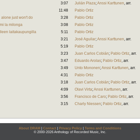
3:07
Julián Plaza
;
Anssi Karttunen
,
arr.
11:48
Pablo Ortiz
 alone just won't do
3:28
Pablo Ortiz
mi la milonga
3:08
Pablo Ortiz
leen laitakaupungilla
5:11
Pablo Ortiz
3:21
José Aguilar
;
Anssi Karttunen
,
arr.
5:19
Pablo Ortiz
3:23
Juan Carlos Cobián
;
Pablo Ortiz
,
arr.
3:47
Eduardo Arolas
;
Pablo Ortiz
,
arr.
3:49
Unto Mononen
;
Anssi Karttunen
,
arr.
4:31
Pablo Ortiz
3:18
Juan Carlos Cobián
;
Pablo Ortiz
,
arr.
4:09
Olavi Virta
;
Anssi Karttunen
,
arr.
3:56
Francisco de Caro
;
Pablo Ortiz
,
arr.
3:15
Charly Niessen
;
Pablo Ortiz
,
arr.
About DRAM
|
Contact
|
Privacy Policy
|
Terms and Conditions
© 2000-2026 Anthology of Recorded Music, Inc.