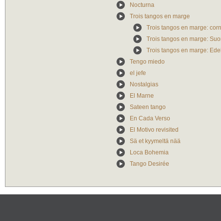
Nocturna
Trois tangos en marge
Trois tangos en marge: corn
Trois tangos en marge: Suo
Trois tangos en marge: Edel
Tengo miedo
el jefe
Nostalgias
El Marne
Sateen tango
En Cada Verso
El Motivo revisited
Sä et kyymeltä nää
Loca Bohemia
Tango Desirée