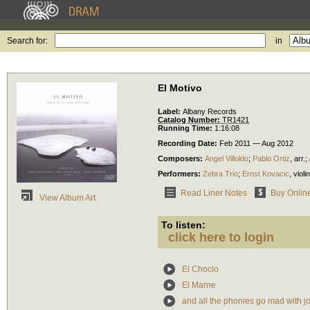
Search for:
in
El Motivo
Label:
Albany Records
Catalog Number:
TR1421
Running Time:
1:16:08
Recording Date:
Feb 2011 — Aug 2012
Composers:
Angel Villoldo
;
Pablo Ortiz
,
arr.
;
Performers:
Zebra Trio
;
Ernst Kovacic
,
violin
Read Liner Notes
Buy Onlin
View Album Art
To listen:
click here to login
El Choclo
El Marne
and all the phonies go mad with j