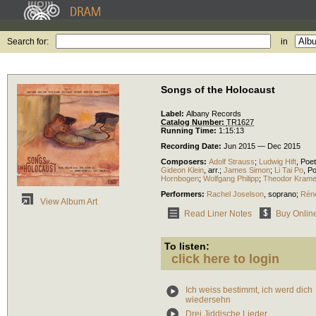
Search for:
in
Songs of the Holocaust
Label:
Albany Records
Catalog Number:
TR1627
Running Time:
1:15:13
Recording Date:
Jun 2015 — Dec 2015
Composers:
Adolf Strauss
;
Ludwig Hift
,
Poet
Gideon Klein
,
arr.
;
James Simon
;
Li Tai Po
,
Po
Hornbogen
;
Wolfgang Philipp
;
Theodor Krame
Performers:
Rachel Joselson
,
soprano
;
Rén
View Album Art
Read Liner Notes
Buy Onlin
To listen:
click here to login
Ich weiss bestimmt, ich werd dich
wiedersehn
Drei Jiddische Lieder