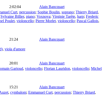
2:02:04
Alain Bancquart
anuel Curt
,
percussion
;
Sophie Boulin
,
soprano
;
Thierry Briard
,
;
Sylvaine Billier
,
piano
;
Voxnova
;
Virginie Tarète
,
harp
;
Frederic
el Poulet
,
violoncello
;
Pierre Morlet
,
violoncello
;
Pascal Gallois
,
21:24
Alain Bancquart
d)
,
viola d'amore
20:01
Alain Bancquart
omain Garioud
,
violoncello
;
Florian Lauridon
,
violoncello
;
Michel
15:21
Alain Bancquart
Auzet
,
cymbalom
;
Emmanuel Curt
,
percussion
;
Thierry Briard
,