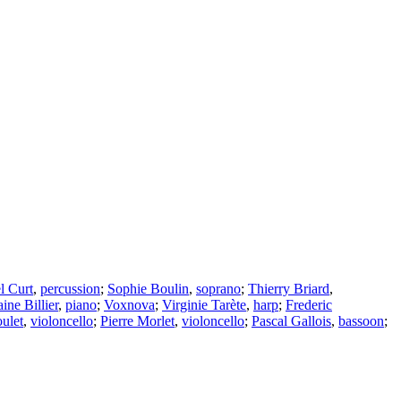
 Curt
,
percussion
;
Sophie Boulin
,
soprano
;
Thierry Briard
,
ine Billier
,
piano
;
Voxnova
;
Virginie Tarète
,
harp
;
Frederic
ulet
,
violoncello
;
Pierre Morlet
,
violoncello
;
Pascal Gallois
,
bassoon
;