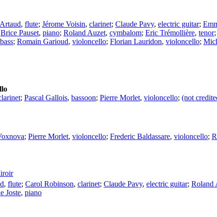
 Artaud
,
flute
;
Jérome Voisin
,
clarinet
;
Claude Pavy
,
electric guitar
;
Emm
;
Brice Pauset
,
piano
;
Roland Auzet
,
cymbalom
;
Eric Trémollière
,
tenor
bass
;
Romain Garioud
,
violoncello
;
Florian Lauridon
,
violoncello
;
Mich
llo
clarinet
;
Pascal Gallois
,
bassoon
;
Pierre Morlet
,
violoncello
;
(not credite
Voxnova
;
Pierre Morlet
,
violoncello
;
Frederic Baldassare
,
violoncello
;
R
iroir
ud
,
flute
;
Carol Robinson
,
clarinet
;
Claude Pavy
,
electric guitar
;
Roland 
e Joste
,
piano