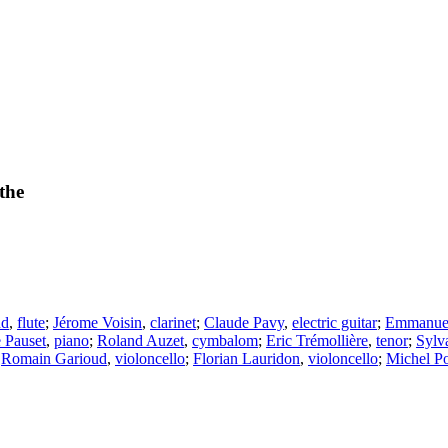
the
ud
,
flute
;
Jérome Voisin
,
clarinet
;
Claude Pavy
,
electric guitar
;
Emmanuel
 Pauset
,
piano
;
Roland Auzet
,
cymbalom
;
Eric Trémollière
,
tenor
;
Sylva
;
Romain Garioud
,
violoncello
;
Florian Lauridon
,
violoncello
;
Michel Po