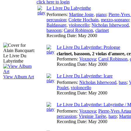
click here to login
Le Livre Du Labyrinthe
Performers:
Martine Joste
,
piano
;
Pierre-Yves
percussion
;
Colette Hochain
,
mezzo-soprano
Baldassare
,
violoncello
;
Nicholas Isherwood
,
bassoon
;
Carol Robinson
,
clarinet
Recording Date:
May 2000
Le Livre Du Labyrinthe: Prologue
clarinet, bassoon, 2 violas d'amore, ce
Performers:
Voxnova
;
Carol Robinson
,
Recording Date:
May 2000
Le Livre Du Labyrinthe: Icare
View Album Art
Performers:
Nicholas Isherwood
,
bass
;
Poulet
,
violoncello
Recording Date:
May 2000
Le Livre Du Labyrinthe: Labyrinthe / M
Performers:
Voxnova
;
Pierre-Yves Arta
percussion
;
Virginie Tarète
,
harp
;
Martin
Recording Date:
May 2000