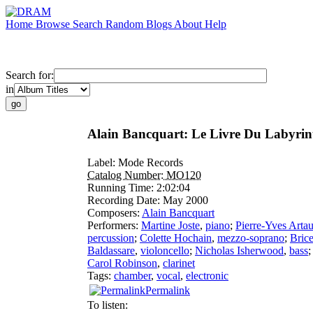
Home
Browse
Search
Random
Blogs
About
Help
Search for:
in
Alain Bancquart: Le Livre Du Labyrin
Label:
Mode Records
Catalog Number:
MO120
Running Time:
2:02:04
Recording Date:
May 2000
Composers:
Alain Bancquart
Performers:
Martine Joste
,
piano
;
Pierre-Yves Arta
percussion
;
Colette Hochain
,
mezzo-soprano
;
Brice
Baldassare
,
violoncello
;
Nicholas Isherwood
,
bass
Carol Robinson
,
clarinet
Tags:
chamber
,
vocal
,
electronic
Permalink
To listen: